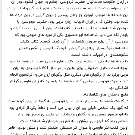
در زمان حکومت ساسانیان حضرت فردوسی چشم به جهان گشود، ودر آن
دوران خراسان تحت تسلط سامانیان بود و جنبش های فرهنگی و اجتماعی در
این منطقه ها موجب آوردن جو وطن پرستی و ایران گرایی در بین مردم ها
شده بود. وقتی که در ایران ادبیات زبان عربی بود، حضرت فردوسی، با
خواندن شاه نامه با هدف و خاصیتی که داشت، زبان فارسی را حفظ کرده و
پایدار نگه می دارد. شاهنامه ابو منصوری یکی از مورد های مهمی بود که
فردوسی از آن برای سرودن شاهنامه از آن کمک گرفت.
کتاب کلیات
شاهنامه
نفوذ بسیار زیادی در گرایش فرهنگ فارسی و عکس العمل
شکوهمندی در ادبیات داشته است.
کتاب شاهنامه
یکی از عظیم ترین کتاب های فارسی است، در همه جا مورد
توجه است بنداری اصفهانی برای اولین بار در سال 601 خورشیدی به زبان
عربی برگرداند. از برگردان های دیگری مثل برگردان ژول مل به فرانسوی انجام
شد. حضرت فردوسی موقعی کتاب شاهنامه را سرود که زبان فارسی گرفتار
آشفتگی بود.
منبع داستان های شاهنامه
:
در کلیات شاهنامه بعضی از بخش ها را فردوسی به گونه ای بیان کرده است
که گویا یک شخص خیلی پیر آن را بیان می کند، و قطعاً یکی از افرادی بود
که ابو منصور معمری برای نگارش و نوشتن ابو منصوری مامور بود. و او
شخصی بود که فردوسی ایشان را به نام پیر خراسان شناسانده است.
اولین
کتاب نثر فارسی
با عنوان اثر مستقل منتشر شد، و منثور بود.به خاطر
این که کتاب شاهنامه به دستور و ثروت ابو منصور توسی جمع آوری شده