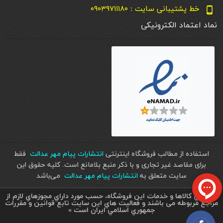
خط پشتیبانی سایت : ۰۹۰۳۹۷۱۱۱۸۰
phone_android
نماد اعتماد الکترونیکی
استفاده از مطالب فروشگاه اینترنتی
انتشارات پیام مهر عدالت
فقط
برای مقاصد غیر تجاری و با ذکر منبع بلامانع است. کليه حقوق اين
سايت متعلق به
انتشارات پیام مهر عدالت
می‌باشد
« تمامي كالاها و خدمات اين فروشگاه، حسب مورد داراي مجوزهاي لازم از
مراجع مربوطه می باشند و فعاليت هاي اين سايت تابع قوانين و مقررات
جمهوري اسلامي ايران است »