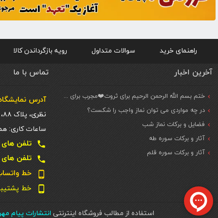
راهنمای خرید
سوالات متداول
رویه بازگرداندن کالا
آخرین اخبار
تماس با ما
ختم بسم الله الرحمن الرحیم برای ثروت❤️مجرب برای حاجات مهم و فوری
آدرس نمایشگاه 
در چه مواردی می توان نماز واجب را شکست؟
نظری، پلاک ۸۸، ط. اول
فضایل و برکات نماز شب
ساعات کاری: همه روزه شنبه تا
آثار و برکات سوره طه
تلفن های تماس دفتر تهر
local_phone
آثار و برکات سوره قلم
تلفن های تماس دفتر تهر
local_phone
خط واتساپ و تل
phone_android
خط پشتیبانی سا
phone_android
استفاده از مطالب فروشگاه اینترنتی
انتشارات پیام مه