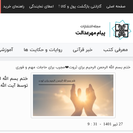
صفحه اصلی
گارانتی بازگشت پول و کالا !
اعطای نمایندگی
راهنمای خرید
معرفی کتب
خبر قرآنی
روایات و حکایت ها
آموزش
ختم بسم الله الرحمن الرحیم برای ثروت❤️مجرب برای حاجات مهم و فوری
ختم بسم الله ا
توسط آیت الله 
27 تير 1401 - 31 : 9