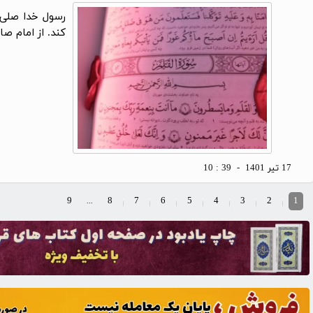
رسول خدا صلی ا
کند. از امام صا
17 تير 1401 - 39 : 10
9
8
7
6
5
4
3
2
1
...