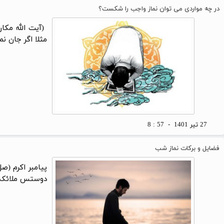
در چه مواردی می توان نماز واجب را شکست؟
مثلا اگر جان ن
27 تير 1401 - 57 : 8
فضایل و برکات نماز شب
پیامبر اکرم (ص
دوستس ملائکه م