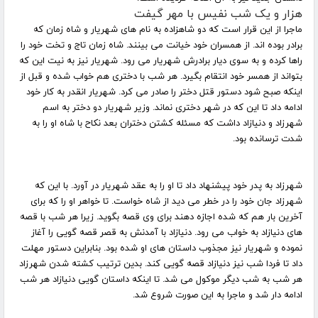
هزار و یک شب نفیس با مهر گیفت
ماجرا از این قرار است که دو شاهزاده به نام های شهریار و شاه زمان که
برادر بوده اند. از همسران خود خیانت می بینند. شاه زمان تاج و تخت خود را
راها کرده و به سوی دیار برادرش شهریار می رود. شهریار نیز به نیت این که
بتواند از همسر خود انتقام بگیرد. هر شب با دختری هم خواب شده و قبل از
اینکه صبح شود دستور قتل دختر را صادر می کرد. شهریار انقدر به کار خود
ادامه داد تا این که در شهر دختری نماند. وزیر شهریار دو دختر به اسم
شهرزاد و دنیازاد داشت که مسئله کشتن دختران بعد نکاح با شاه او را به
شدت ترسانده بود
.
شهرزاد به پدر خود پیشنهاد داد تا او را به عقد شهریار در آورد. با این که
شهرزاد جان خود را در خطر می دید از شاه خواست. تا خواهر او را که برای
آخرین بار هم که شده اجازه دهند برای وی قصه بگوید. زیرا هر شب با قصه
های دنیازاد به خواب می رود. دنیازاد با آمدنش به قصر قصه گویی را آغاز
نموده و شهریار نیز مجذوب داستان های او شده بود. بنابراین دستور مهلت
داد تا فردا شب نیز دنیازاد قصه گویی کند. بدین ترتیب کشته شدن شهرزاد
هر شب به شب دیگر موکول می شد. تا اینکه داستان گویی دنیازاد هر شب
ادامه دار شد و ماجرا به این صورت شروع شد
.