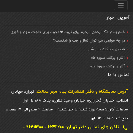
منو پایین
آخرین اخبار
ختم بسم الله الرحمن الرحیم برای ثروت❤️مجرب برای حاجات مهم و فوری
در چه مواردی می توان نماز واجب را شکست؟
فضایل و برکات نماز شب
آثار و برکات سوره طه
آثار و برکات سوره قلم
تماس با ما
آدرس نمایشگاه و دفتر انتشارات پيام مهر عدالت:
تهران، خیابان
انقلاب، خیابان فخررازی، خیابان وحید نظری، پلاک ۸۸، ط. اول
ساعات کاری: همه روزه شنبه تا چهارشنبه از ساعت ۹ صبح الی ۱۷ عصر و
پنج شنبه ها تا ۱۲ ظهر
تلفن های تماس دفتر تهران: ۶۶۴۱۱۲۰۰ - ۶۶۴۱۱۳۰۰ -
local_phone