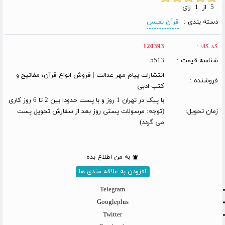
5 از 1 رای
دسته بندی :
قرآن نفیس
کد کالا :
120393
شناسه قیمت :
5513
انتشارات پیام مهر عدالت | فروش انواع قرآن، مفاتیح و
فروشنده :
کتب ادبی
با پیک در تهران 1 روز و با پست حدودا بین 2 تا 6 روز کاری
زمان تحویل:
(توجه: مرسولات پستی روز بعد از سفارش تحویل پست
می گردد)
به من اطلاع بده
افزودن به علاقه مندی ها
Telegram
Googleplus
Twitter