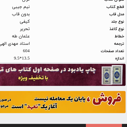
نیم جیبی
قطع کتاب
بدون قاب
مدل قاب
کیفی
نوع جلد
تحریر
نوع کاغذ
عثمان طه
خطاط
استاد مهدی الهی
ترجمه
604
تعداد صفحات
13.5*9.5
اندازه