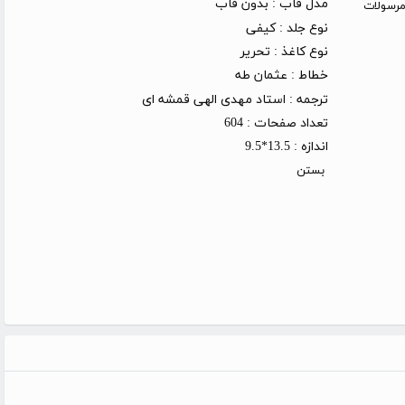
مدل قاب :
بدون قاب
روز کاری (توجه: مرسولات
نوع جلد :
کیفی
نوع کاغذ :
تحریر
خطاط :
عثمان طه
ترجمه :
استاد مهدی الهی قمشه ای
تعداد صفحات :
604
اندازه :
13.5*9.5
بستن