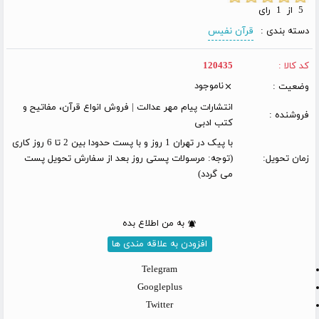
5 از 1 رای
دسته بندی :
قرآن نفیس
کد کالا :
120435
ناموجود
وضعیت :
انتشارات پیام مهر عدالت | فروش انواع قرآن، مفاتیح و
فروشنده :
کتب ادبی
با پیک در تهران 1 روز و با پست حدودا بین 2 تا 6 روز کاری
زمان تحویل:
(توجه: مرسولات پستی روز بعد از سفارش تحویل پست
می گردد)
به من اطلاع بده
افزودن به علاقه مندی ها
Telegram
Googleplus
Twitter