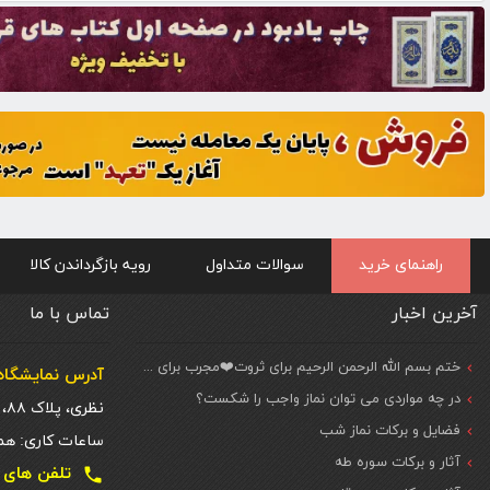
راهنمای خرید
سوالات متداول
رویه بازگرداندن کالا
آخرین اخبار
تماس با ما
ختم بسم الله الرحمن الرحیم برای ثروت❤️مجرب برای حاجات مهم و فوری
آدرس نمایشگاه 
در چه مواردی می توان نماز واجب را شکست؟
نظری، پلاک ۸۸، ط. اول
فضایل و برکات نماز شب
ساعات کاری: همه روزه شنبه تا
آثار و برکات سوره طه
تلفن های تماس دفتر تهر
local_phone