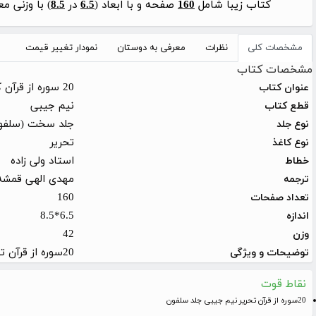
کتاب زیبا شامل
160
صفحه و با ابعاد (
6.5
در
8.5
) با وزنی م
مشخصات کلی
نظرات
معرفی به دوستان
نمودار تغییر قیمت
مشخصات کتاب
20 سوره از قرآن کریم
عنوان کتاب
نیم جیبی
قطع کتاب
جلد سخت (سلفو
نوع جلد
تحریر
نوع کاغذ
استاد ولی زاده
خطاط
مهدی الهی قمشه
ترجمه
160
تعداد صفحات
6.5*8.5
اندازه
42
وزن
20سوره از قرآن تحریر نیم جیبی جلد سلفون بسیار زیبا و شیک مخصوص کادو و هدیه مناسب برای مراسمات مهم برای عزیزانتان
توضیحات و ویژگی
نقاط قوت
20سوره از قرآن تحریر نیم جیبی جلد سلفون