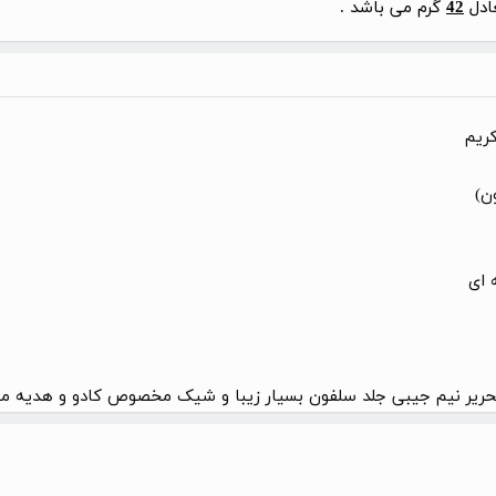
عادل
42
گرم می باشد .
ن)
 ای