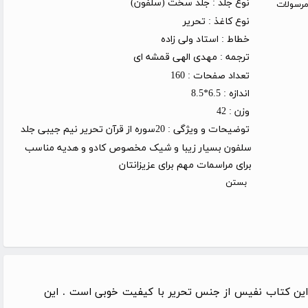
نوع جلد :
جلد سخت (سلفون)
روز کاری (توجه: مرسولات
نوع کاغذ :
تحریر
خطاط :
استاد ولی زاده
ترجمه :
مهدی الهی قمشه ای
تعداد صفحات :
160
اندازه :
6.5*8.5
وزن :
42
توضیحات و ویژگی :
20سوره از قرآن تحریر نیم جیبی جلد
سلفون بسیار زیبا و شیک مخصوص کادو و هدیه مناسب
برای مراسمات مهم برای عزیزانتان
بستن
 این کتاب نفیس از جنس تحریر با کیفیت خوبی است . این