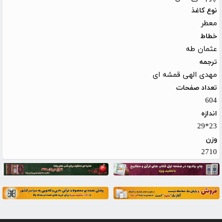
نوع کاغذ
معطر
خطاط
عثمان طه
ترجمه
مهدی الهی قمشه ای
تعداد صفحات
604
اندازه
23*29
وزن
2710