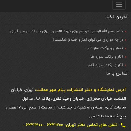
منو پایین
آخرین اخبار
ختم بسم الله الرحمن الرحیم برای ثروت❤️مجرب برای حاجات مهم و فوری
در چه مواردی می توان نماز واجب را شکست؟
فضایل و برکات نماز شب
آثار و برکات سوره طه
آثار و برکات سوره قلم
تماس با ما
آدرس نمایشگاه و دفتر انتشارات پيام مهر عدالت:
تهران، خیابان
انقلاب، خیابان فخررازی، خیابان وحید نظری، پلاک ۸۸، ط. اول
ساعات کاری: همه روزه شنبه تا چهارشنبه از ساعت ۹ صبح الی ۱۷ عصر و
پنج شنبه ها تا ۱۲ ظهر
تلفن های تماس دفتر تهران: ۶۶۴۱۱۲۰۰ - ۶۶۴۱۱۳۰۰ -
local_phone