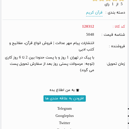
5 از 1 رای
دسته بندی :
قرآن کریم
کد کالا :
120312
شناسه قیمت :
5048
انتشارات پیام مهر عدالت | فروش انواع قرآن، مفاتیح و
فروشنده :
کتب ادبی
با پیک در تهران 1 روز و با پست حدودا بین 2 تا 6 روز کاری
زمان تحویل:
(توجه: مرسولات پستی روز بعد از سفارش تحویل پست
می گردد)
به من اطلاع بده
افزودن به علاقه مندی ها
Telegram
Googleplus
Twitter