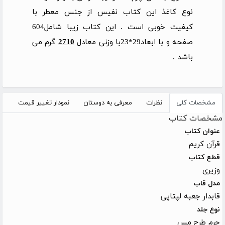
نوع کاغذ این کتاب نفیس از جنس معطر با
کیفیت خوبی است . این کتاب زیبا شامل604
صفحه و با ابعاد29*23
با وزنی معادل
2710
گرم می
باشد
.
مشخصات کلی
نظرات
معرفی به دوستان
نمودار تغییر قیمت
مشخصات کتاب
عنوان کتاب
قرآن کریم
قطع کتاب
وزیری
مدل قاب
قابدار جعبه لپتاپی
نوع جلد
چرم طرح مس