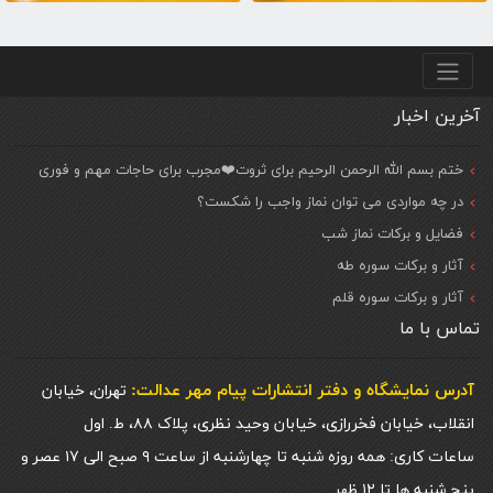
منو پایین
آخرین اخبار
ختم بسم الله الرحمن الرحیم برای ثروت❤️مجرب برای حاجات مهم و فوری
در چه مواردی می توان نماز واجب را شکست؟
فضایل و برکات نماز شب
آثار و برکات سوره طه
آثار و برکات سوره قلم
تماس با ما
آدرس نمایشگاه و دفتر انتشارات پيام مهر عدالت:
تهران، خیابان
انقلاب، خیابان فخررازی، خیابان وحید نظری، پلاک ۸۸، ط. اول
ساعات کاری: همه روزه شنبه تا چهارشنبه از ساعت ۹ صبح الی ۱۷ عصر و
پنج شنبه ها تا ۱۲ ظهر