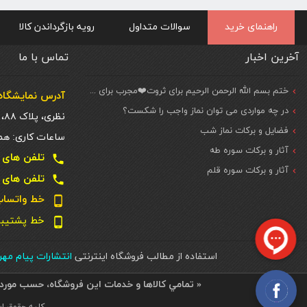
راهنمای خرید
سوالات متداول
رویه بازگرداندن کالا
آخرین اخبار
تماس با ما
ختم بسم الله الرحمن الرحیم برای ثروت❤️مجرب برای حاجات مهم و فوری
آدرس نمایشگاه 
در چه مواردی می توان نماز واجب را شکست؟
نظری، پلاک ۸۸، ط. اول
فضایل و برکات نماز شب
ساعات کاری: همه روزه شنبه تا
آثار و برکات سوره طه
تلفن های تماس دفتر تهر
local_phone
آثار و برکات سوره قلم
تلفن های تماس دفتر تهر
local_phone
خط واتساپ و تل
phone_android
خط پشتیبانی سا
phone_android
استفاده از مطالب فروشگاه اینترنتی
انتشارات پیام مه
« تمامي كالاها و خدمات اين فروشگاه، حسب مورد 
کلیه حقوق ای