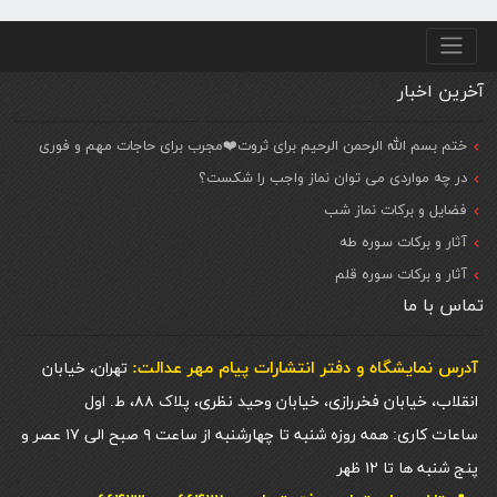
منو پایین
آخرین اخبار
ختم بسم الله الرحمن الرحیم برای ثروت❤️مجرب برای حاجات مهم و فوری
در چه مواردی می توان نماز واجب را شکست؟
فضایل و برکات نماز شب
آثار و برکات سوره طه
آثار و برکات سوره قلم
تماس با ما
آدرس نمایشگاه و دفتر انتشارات پيام مهر عدالت:
تهران، خیابان
انقلاب، خیابان فخررازی، خیابان وحید نظری، پلاک ۸۸، ط. اول
ساعات کاری: همه روزه شنبه تا چهارشنبه از ساعت ۹ صبح الی ۱۷ عصر و
پنج شنبه ها تا ۱۲ ظهر