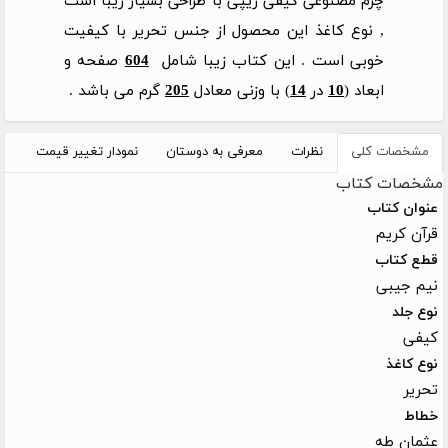
چرم مصنوعی کیفی زیپی با طراحی بسیار زیبا است
, نوع کاغذ این محصول از جنس تحریر با کیفیت
خوبی است . این کتاب زیبا شامل
604
صفحه و
ابعاد (
10
در
14
) با وزنی معادل
205
گرم می باشد .
مشخصات کلی
نظرات
معرفی به دوستان
نمودار تغییر قیمت
مشخصات کتاب
عنوان کتاب
قرآن کریم
قطع کتاب
نیم جیبی
نوع جلد
کیفی
نوع کاغذ
تحریر
خطاط
عثمان طه