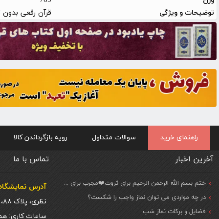
765
وزن
قرآن رقعی بدون ت
توضیحات و ویژگی
راهنمای خرید
سوالات متداول
رویه بازگرداندن کالا
آخرین اخبار
تماس با ما
ختم بسم الله الرحمن الرحیم برای ثروت❤️مجرب برای حاجات مهم و فوری
آدرس نمایشگاه 
در چه مواردی می توان نماز واجب را شکست؟
نظری، پلاک ۸۸، ط. اول
فضایل و برکات نماز شب
ساعات کاری: همه روزه شنبه تا