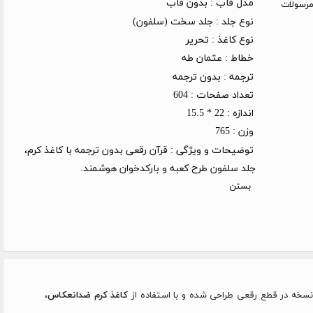
مدل قاب :
بدون قاب
روز کاری (توجه: مرسولات
نوع جلد :
جلد سخت (سلفون)
نوع کاغذ :
تحریر
خطاط :
عثمان طه
ترجمه :
بدون ترجمه
تعداد صفحات :
604
اندازه :
22 * 15.5
وزن :
765
توضیحات و ویژگی :
قرآن رقعی بدون ترجمه با کاغذ کرم،
جلد سلفون طرح کعبه و بارکدخوان هوشمند.
بستن
ن نسخه در قطع رقعی طراحی شده و با استفاده از
کاغذ کرم ضد‌انعکاس
،