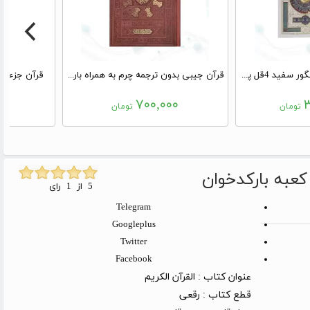
قرآن وزیری گلاسه گالینگور سفید 4قل پلاکدار قابدار کشویی
قرآن جیبی بدون ترجمه چرم به همراه بارکدخوان
قرآن جزء 30 معطر نیم جیبی پلاک دار
۰
۷۰۰,۰۰۰
۳
تومان
تومان
عبه بارکدخوان
5 از 1 رای
Telegram
Googleplus
Twitter
Facebook
عنوان کتاب :
القرآن الکریم
قطع کتاب :
رقعی