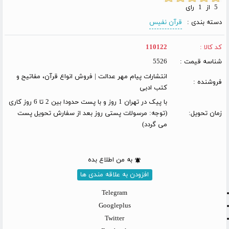
5 از 1 رای
دسته بندی :
قرآن نفیس
کد کالا :
110122
شناسه قیمت :
5526
انتشارات پیام مهر عدالت | فروش انواع قرآن، مفاتیح و
فروشنده :
کتب ادبی
با پیک در تهران 1 روز و با پست حدودا بین 2 تا 6 روز کاری
زمان تحویل:
(توجه: مرسولات پستی روز بعد از سفارش تحویل پست
می گردد)
به من اطلاع بده
افزودن به علاقه مندی ها
Telegram
Googleplus
Twitter