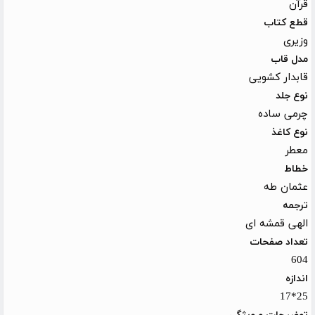
قرآن
قطع کتاب
وزیری
مدل قاب
قابدار کشویی
نوع جلد
چرمی ساده
نوع کاغذ
معطر
خطاط
عثمان طه
ترجمه
الهی قمشه ای
تعداد صفحات
604
اندازه
25*17