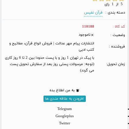
5 از 1 رای
دسته بندی :
قرآن نفیس
کد کالا :
110188
ناموجود
وضعیت :
انتشارات پیام مهر عدالت | فروش انواع قرآن، مفاتیح و
فروشنده :
کتب ادبی
با پیک در تهران 1 روز و با پست حدودا بین 2 تا 6 روز کاری
زمان تحویل:
(توجه: مرسولات پستی روز بعد از سفارش تحویل پست
می گردد)
به من اطلاع بده
افزودن به علاقه مندی ها
Telegram
Googleplus
Twitter