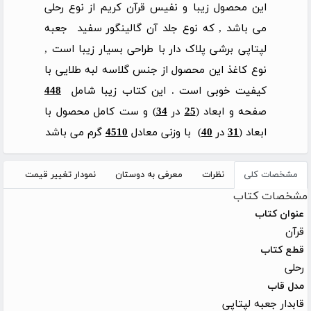
این محصول زیبا و نفیس قرآن کریم از نوع رحلی
می باشد , که نوع جلد آن گالینگور سفید جعبه
لپتاپی برشی پلاک دار با طراحی بسیار زیبا است ,
نوع کاغذ این محصول از جنس گلاسه لبه طلایی با
کیفیت خوبی است . این کتاب زیبا شامل
448
صفحه و ابعاد (
25
در
34
) و ست کامل محصول با
ابعاد (
31
در
40
) با وزنی معادل
4510
گرم می باشد
مشخصات کلی
نظرات
معرفی به دوستان
نمودار تغییر قیمت
مشخصات کتاب
عنوان کتاب
قرآن
قطع کتاب
رحلی
مدل قاب
قابدار جعبه لپتاپی