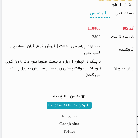
5 از 1 رای
دسته بندی :
قرآن نفیس
کد کالا :
110068
شناسه قیمت :
2809
انتشارات پیام مهر عدالت | فروش انواع قرآن، مفاتیح و
فروشنده :
کتب ادبی
با پیک در تهران 1 روز و با پست حدودا بین 2 تا 6 روز کاری
زمان تحویل:
(توجه: مرسولات پستی روز بعد از سفارش تحویل پست
می گردد)
به من اطلاع بده
افزودن به علاقه مندی ها
Telegram
Googleplus
Twitter