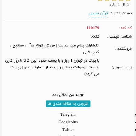
5 از 1 رای
دسته بندی :
قرآن نفیس
کد کالا :
110179
شناسه قیمت :
5532
انتشارات پیام مهر عدالت | فروش انواع قرآن، مفاتیح و
فروشنده :
کتب ادبی
با پیک در تهران 1 روز و با پست حدودا بین 2 تا 6 روز کاری
زمان تحویل:
(توجه: مرسولات پستی روز بعد از سفارش تحویل پست
می گردد)
به من اطلاع بده
افزودن به علاقه مندی ها
Telegram
Googleplus
Twitter