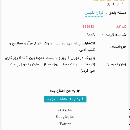
5 از 1 رای
دسته بندی :
قرآن نفیس
کد کالا :
110181
شناسه قیمت :
3443
انتشارات پیام مهر عدالت | فروش انواع قرآن، مفاتیح و
فروشنده :
کتب ادبی
با پیک در تهران 1 روز و با پست حدودا بین 2 تا 6 روز کاری
زمان تحویل:
(توجه: مرسولات پستی روز بعد از سفارش تحویل پست
می گردد)
به من اطلاع بده
افزودن به علاقه مندی ها
Telegram
Googleplus
Twitter