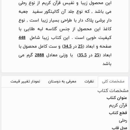
این محصول زیبا و نفیس قرآن کریم از نوع رحلی
می باشد , که نوع جلد آن گالینگور سفید جعبه
دار برشی پلاک دار با طراحی بسیار زیبا است , نوع
کاغذ این محصول از جنس گلاسه لبه طلایی با
کیفیت خوبی است . این کتاب زیبا شامل
448
صفحه و ابعاد (
25
در
34.5
) و ست کامل محصول با
ابعاد (
25
در
35.5
) با وزنی معادل
2888
گرم می
باشد
مشخصات کلی
نظرات
معرفی به دوستان
نمودار تغییر قیمت
مشخصات کتاب
عنوان کتاب
قرآن کریم
قطع کتاب
رحلی
مدل قاب