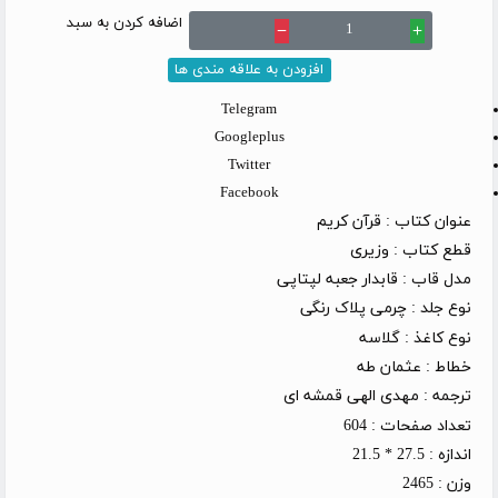
اضافه کردن به سبد
remove
add
افزودن به علاقه مندی ها
Telegram
Googleplus
Twitter
Facebook
عنوان کتاب :
قرآن کریم
قطع کتاب :
وزیری
مدل قاب :
قابدار جعبه لپتاپی
نوع جلد :
چرمی پلاک رنگی
نوع کاغذ :
گلاسه
خطاط :
عثمان طه
ترجمه :
مهدی الهی قمشه ای
تعداد صفحات :
604
اندازه :
27.5 * 21.5
وزن :
2465