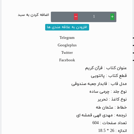
اضافه کردن به سبد
remove
add
افزودن به علاقه مندی ها
Telegram
Googleplus
Twitter
Facebook
عنوان کتاب :
قرآن کریم
قطع کتاب :
پالتویی
مدل قاب :
قابدار جعبه صندوقی
نوع جلد :
چرمی ساده
نوع کاغذ :
تحریر
خطاط :
عثمان طه
ترجمه :
مهدی الهی قمشه ای
تعداد صفحات :
604
اندازه :
26 * 18.5