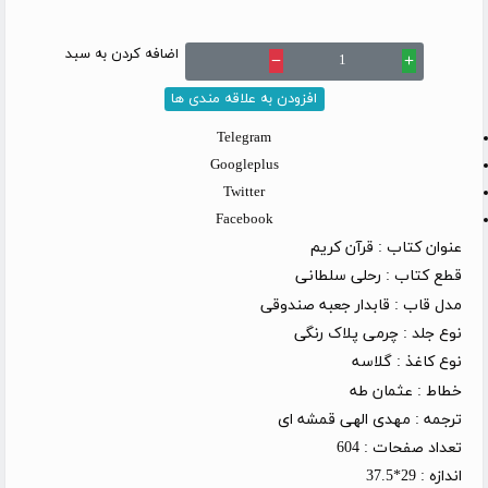
اضافه کردن به سبد
remove
add
افزودن به علاقه مندی ها
Telegram
Googleplus
Twitter
Facebook
عنوان کتاب :
قرآن کریم
قطع کتاب :
رحلی سلطانی
مدل قاب :
قابدار جعبه صندوقی
نوع جلد :
چرمی پلاک رنگی
نوع کاغذ :
گلاسه
خطاط :
عثمان طه
ترجمه :
مهدی الهی قمشه ای
تعداد صفحات :
604
اندازه :
29*37.5