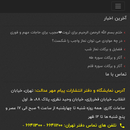
منو پایین
آخرین اخبار
ختم بسم الله الرحمن الرحیم برای ثروت❤️مجرب برای حاجات مهم و فوری
در چه مواردی می توان نماز واجب را شکست؟
فضایل و برکات نماز شب
آثار و برکات سوره طه
آثار و برکات سوره قلم
تماس با ما
آدرس نمایشگاه و دفتر انتشارات پيام مهر عدالت:
تهران، خیابان
انقلاب، خیابان فخررازی، خیابان وحید نظری، پلاک ۸۸، ط. اول
ساعات کاری: همه روزه شنبه تا چهارشنبه از ساعت ۹ صبح الی ۱۷ عصر و
پنج شنبه ها تا ۱۲ ظهر
تلفن های تماس دفتر تهران: ۶۶۴۱۱۲۰۰ - ۶۶۴۱۱۳۰۰ -
local_phone