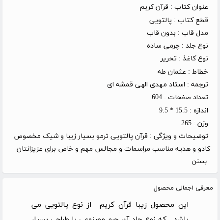
عنوان کتاب :
قرآن کریم
قطع کتاب :
پالتویی
مدل قاب :
بدون قاب
نوع جلد :
چرمی ساده
نوع کاغذ :
تحریر
خطاط :
عثمان طه
ترجمه :
استاد مهدی الهی قمشه ای
تعداد صفحات :
604
اندازه :
15.5 * 9.5
وزن :
265
توضیحات و ویژگی :
قرآن پالتویی ترمو بسیار زیبا و شیک مخصوص
کادو و هدیه مناسب مراسمات و مجالس مهم و خاص برای عزیزانتان
بستن
معرفی اجمالی محصول
این محصول زیبا قرآن کریم از نوع پالتویی می
باشد , که نوع جلد آن چرم مصنوعی با طراحی بسیار