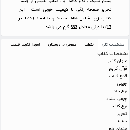
بسیار شیک , نوع کاغذ این کتاب نفیس از جنس
تحریر صفحه رنگی با کیفیت خوبی است . این
کتاب زیبا شامل
604
صفحه و با ابعاد (
12.5
در
17
) با وزنی معادل
533
گرم می باشد .
مشخصات کلی
نظرات
معرفی به دوستان
نمودار تغییر قیمت
مشخصات کتاب
عنوان کتاب
قرآن کریم
قطع کتاب
جیبی
نوع جلد
چرمی ساده
نوع کاغذ
تحریر
خطاط
عثمان طه