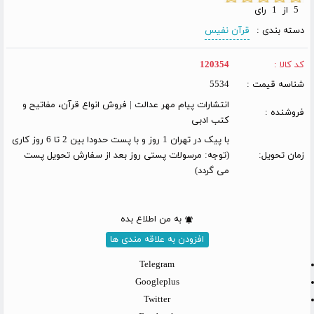
5 از 1 رای
دسته بندی :
قرآن نفیس
کد کالا :
120354
شناسه قیمت :
5534
انتشارات پیام مهر عدالت | فروش انواع قرآن، مفاتیح و
فروشنده :
کتب ادبی
با پیک در تهران 1 روز و با پست حدودا بین 2 تا 6 روز کاری
زمان تحویل:
(توجه: مرسولات پستی روز بعد از سفارش تحویل پست
می گردد)
به من اطلاع بده
افزودن به علاقه مندی ها
Telegram
Googleplus
Twitter