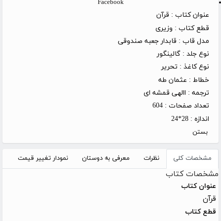
Facebook
عنوان کتاب :
قرآن
قطع کتاب :
وزیری
مدل قاب :
قابدار جعبه صندوقی
نوع جلد :
گالینگور
نوع کاغذ :
تحریر
خطاط :
عثمان طه
ترجمه :
االهی قمشه ای
تعداد صفحات :
604
اندازه :
28*24
بستن
مشخصات کلی
نظرات
معرفی به دوستان
نمودار تغییر قیمت
مشخصات کتاب
عنوان کتاب
قرآن
قطع کتاب