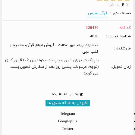
5 از 1 رای
دسته بندی :
قرآن نفیس
کد کالا :
120420
شناسه قیمت :
4620
انتشارات پیام مهر عدالت | فروش انواع قرآن، مفاتیح و
فروشنده :
کتب ادبی
با پیک در تهران 1 روز و با پست حدودا بین 2 تا 6 روز کاری
زمان تحویل:
(توجه: مرسولات پستی روز بعد از سفارش تحویل پست
می گردد)
به من اطلاع بده
افزودن به علاقه مندی ها
Telegram
Googleplus
Twitter