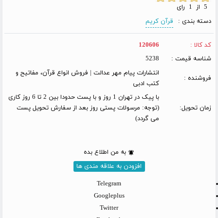
5 از 1 رای
دسته بندی :
قرآن کریم
کد کالا :
120606
شناسه قیمت :
5238
انتشارات پیام مهر عدالت | فروش انواع قرآن، مفاتیح و
فروشنده :
کتب ادبی
با پیک در تهران 1 روز و با پست حدودا بین 2 تا 6 روز کاری
زمان تحویل:
(توجه: مرسولات پستی روز بعد از سفارش تحویل پست
می گردد)
به من اطلاع بده
افزودن به علاقه مندی ها
Telegram
Googleplus
Twitter