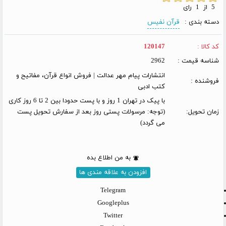
5 از 1 رای
دسته بندی :
قرآن نفیس
کد کالا :
120147
شناسه قیمت :
2962
انتشارات پیام مهر عدالت | فروش انواع قرآن، مفاتیح و
فروشنده :
کتب ادبی
با پیک در تهران 1 روز و با پست حدودا بین 2 تا 6 روز کاری
زمان تحویل:
(توجه: مرسولات پستی روز بعد از سفارش تحویل پست
می گردد)
به من اطلاع بده
افزودن به علاقه مندی ها
Telegram
Googleplus
Twitter