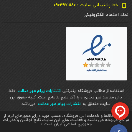
خط پشتیبانی سایت : ۰۹۰۳۹۷۱۱۱۸۰
phone_android
نماد اعتماد الکترونیکی
استفاده از مطالب فروشگاه اینترنتی
انتشارات پیام مهر عدالت
فقط
برای مقاصد غیر تجاری و با ذکر منبع بلامانع است. کليه حقوق اين
سايت متعلق به
انتشارات پیام مهر عدالت
می‌باشد
« تمامي كالاها و خدمات اين فروشگاه، حسب مورد داراي مجوزهاي لازم از
مراجع مربوطه می باشند و فعاليت هاي اين سايت تابع قوانين و مقررات
جمهوري اسلامي ايران است »