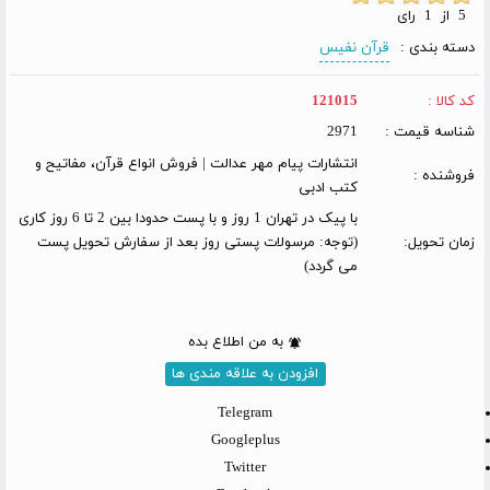
5 از 1 رای
دسته بندی :
قرآن نفیس
کد کالا :
121015
شناسه قیمت :
2971
انتشارات پیام مهر عدالت | فروش انواع قرآن، مفاتیح و
فروشنده :
کتب ادبی
با پیک در تهران 1 روز و با پست حدودا بین 2 تا 6 روز کاری
زمان تحویل:
(توجه: مرسولات پستی روز بعد از سفارش تحویل پست
می گردد)
به من اطلاع بده
افزودن به علاقه مندی ها
Telegram
Googleplus
Twitter