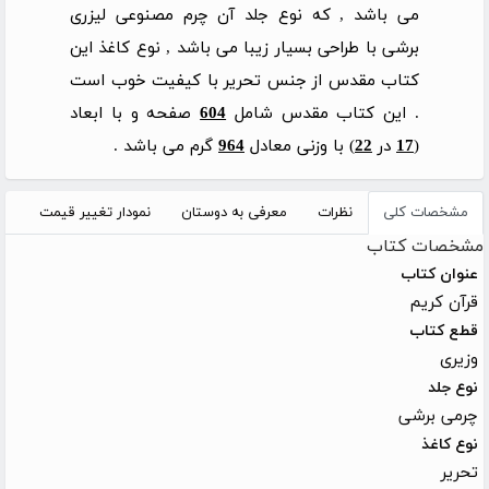
می باشد , که نوع جلد آن چرم مصنوعی لیزری
برشی با طراحی بسیار زیبا می باشد , نوع کاغذ این
کتاب مقدس از جنس تحریر با کیفیت خوب است
. این کتاب مقدس شامل
604
صفحه و با ابعاد
(
17
در
22
) با وزنی معادل
964
گرم می باشد .
مشخصات کلی
نظرات
معرفی به دوستان
نمودار تغییر قیمت
مشخصات کتاب
عنوان کتاب
قرآن کریم
قطع کتاب
وزیری
نوع جلد
چرمی برشی
نوع کاغذ
تحریر