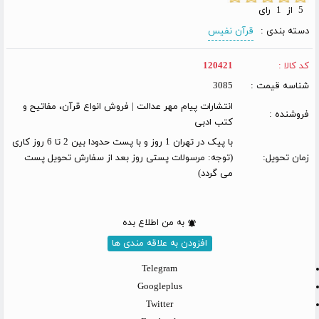
5 از 1 رای
دسته بندی :
قرآن نفیس
کد کالا :
120421
شناسه قیمت :
3085
انتشارات پیام مهر عدالت | فروش انواع قرآن، مفاتیح و
فروشنده :
کتب ادبی
با پیک در تهران 1 روز و با پست حدودا بین 2 تا 6 روز کاری
زمان تحویل:
(توجه: مرسولات پستی روز بعد از سفارش تحویل پست
می گردد)
به من اطلاع بده
افزودن به علاقه مندی ها
Telegram
Googleplus
Twitter