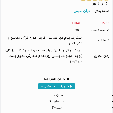
5 از 1 رای
دسته بندی :
قرآن نفیس
کد کالا :
120400
شناسه قیمت :
3943
انتشارات پیام مهر عدالت | فروش انواع قرآن، مفاتیح و
فروشنده :
کتب ادبی
با پیک در تهران 1 روز و با پست حدودا بین 2 تا 6 روز کاری
زمان تحویل:
(توجه: مرسولات پستی روز بعد از سفارش تحویل پست
می گردد)
به من اطلاع بده
افزودن به علاقه مندی ها
Telegram
Googleplus
Twitter