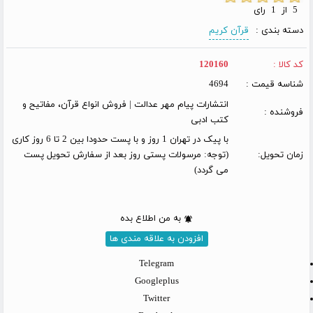
5 از 1 رای
دسته بندی :
قرآن کریم
کد کالا :
120160
شناسه قیمت :
4694
انتشارات پیام مهر عدالت | فروش انواع قرآن، مفاتیح و
فروشنده :
کتب ادبی
با پیک در تهران 1 روز و با پست حدودا بین 2 تا 6 روز کاری
زمان تحویل:
(توجه: مرسولات پستی روز بعد از سفارش تحویل پست
می گردد)
به من اطلاع بده
افزودن به علاقه مندی ها
Telegram
Googleplus
Twitter