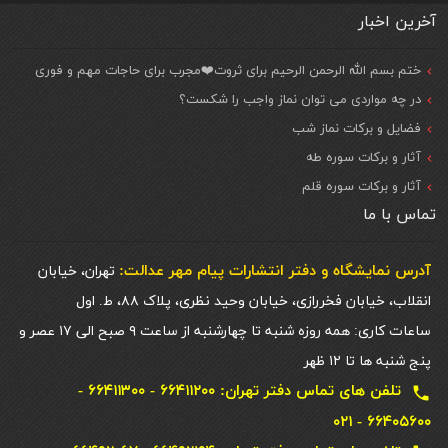
آخرین اخبار
ختم بسم الله الرحمن الرحیم برای ثروت❤️مجرب برای حاجات مهم و فوری
در چه مواردی می توان نماز واجب را شکست؟
فضایل و برکات نماز شب
آثار و برکات سوره طه
آثار و برکات سوره قلم
تماس با ما
آدرس نمایشگاه و دفتر انتشارات پيام مهر عدالت:
تهران، خیابان
انقلاب، خیابان فخررازی، خیابان وحید نظری، پلاک ۸۸، ط. اول
ساعات کاری: همه روزه شنبه تا چهارشنبه از ساعت ۹ صبح الی ۱۷ عصر و
پنج شنبه ها تا ۱۲ ظهر
تلفن های تماس دفتر تهران: ۶۶۴۱۱۲۰۰ - ۶۶۴۱۱۳۰۰ -
local_phone
۶۶۴۰۵۶۰۰ - ۰۲۱