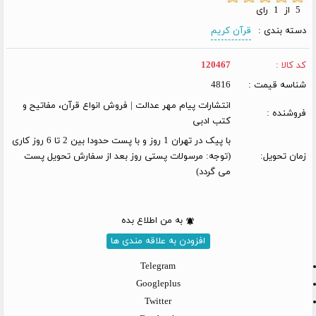
5 از 1 رای
دسته بندی :
قرآن کریم
کد کالا :
120467
شناسه قیمت :
4816
انتشارات پیام مهر عدالت | فروش انواع قرآن، مفاتیح و
فروشنده :
کتب ادبی
با پیک در تهران 1 روز و با پست حدودا بین 2 تا 6 روز کاری
زمان تحویل:
(توجه: مرسولات پستی روز بعد از سفارش تحویل پست
می گردد)
به من اطلاع بده
افزودن به علاقه مندی ها
Telegram
Googleplus
Twitter