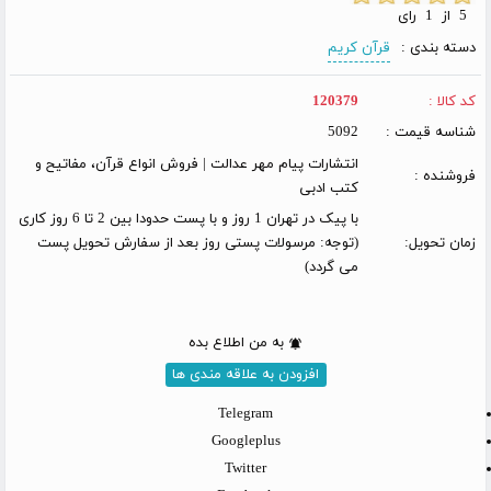
5 از 1 رای
دسته بندی :
قرآن کریم
کد کالا :
120379
شناسه قیمت :
5092
انتشارات پیام مهر عدالت | فروش انواع قرآن، مفاتیح و
فروشنده :
کتب ادبی
با پیک در تهران 1 روز و با پست حدودا بین 2 تا 6 روز کاری
زمان تحویل:
(توجه: مرسولات پستی روز بعد از سفارش تحویل پست
می گردد)
به من اطلاع بده
افزودن به علاقه مندی ها
Telegram
Googleplus
Twitter