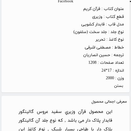
Facebook
عنوان کتاب :
قرآن کریم
قطع کتاب :
وزیری
مدل قاب :
قابدار کشویی
نوع جلد :
جلد سخت (سلفون)
نوع کاغذ :
تحریر
خطاط :
مصطفی اشرفی
ترجمه :
حسین انصاریان
تعداد صفحات :
1208
اندازه :
17*24
وزن :
2000
بستن
معرفی اجمالی محصول
این محصول
قرآن وزيري سفيد عروس گالينگور
قابدار پلاک دار
می باشد , که نوع جلد آن گالینگور
پلاک دار با طراحی بسیار شیک , نوع کاغذ این