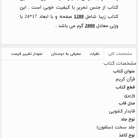
کتاب از جنس تحریر با کیفیت خوبی است . این
کتاب زیبا شامل
1208
صفحه و با ابعاد
17*24
با
وزنی معادل
2000
گرم می باشد
.
مشخصات کلی
نظرات
معرفی به دوستان
نمودار تغییر قیمت
مشخصات کتاب
عنوان کتاب
قرآن کریم
قطع کتاب
وزیری
مدل قاب
قابدار کشویی
نوع جلد
جلد سخت (سلفون)
نوع کاغذ