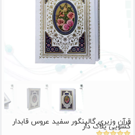
قرآن وزيري گالينگور سفيد عروس قابدار
کشویی پلاک دار