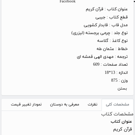
Facebook
عنوان کتاب :
قرآن کریم
قطع کتاب :
جیبی
مدل قاب :
قابدار کشویی
نوع جلد :
چرمی برجسته (لیزری)
نوع کاغذ :
گلاسه
خطاط :
عثمان طه
ترجمه :
مهدی الهی قمشه ای
تعداد صفحات :
609
اندازه :
13*18
وزن :
875
بستن
مشخصات کلی
نظرات
معرفی به دوستان
نمودار تغییر قیمت
مشخصات کتاب
عنوان کتاب
قرآن کریم