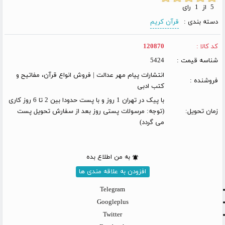
5 از 1 رای
دسته بندی :
قرآن کریم
کد کالا :
120870
شناسه قیمت :
5424
انتشارات پیام مهر عدالت | فروش انواع قرآن، مفاتیح و
فروشنده :
کتب ادبی
با پیک در تهران 1 روز و با پست حدودا بین 2 تا 6 روز کاری
زمان تحویل:
(توجه: مرسولات پستی روز بعد از سفارش تحویل پست
می گردد)
به من اطلاع بده
افزودن به علاقه مندی ها
Telegram
Googleplus
Twitter