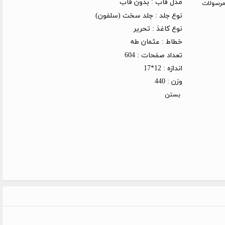
مدل قاب :
بدون قاب
روز کاری (توجه: مرسولات
نوع جلد :
جلد سخت (سلفون)
نوع کاغذ :
تحریر
خطاط :
عثمان طه
تعداد صفحات :
604
اندازه :
12*17
وزن :
440
بستن