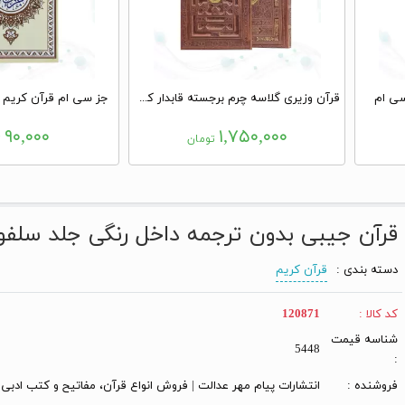
سی ام
قرآن وزیری گلاسه چرم برجسته قابدار کشویی با پلاک وسط
جز سی ام قرآن کریم 
۹۰,۰۰۰
۱,۷۵۰,۰۰۰
تومان
ت
قرآن جیبی بدون ترجمه داخل رنگی جلد سلف
دسته بندی :
قرآن کریم
کد کالا :
120871
شناسه قیمت
5448
:
فروشنده :
انتشارات پیام مهر عدالت | فروش انواع قرآن، مفاتیح و کتب ادبی