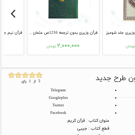
وزیری جلد شومیز
قرآن وزیری بدون ترجمه 1216ص عثمان طه چرم بدون قاب درشت خط
۰
۲,۰۰۰,۰۰۰
ومان
تومان
ون طرح جدید
5 از 1 رای
Telegram
Googleplus
Twitter
Facebook
عنوان کتاب :
قرآن کریم
قطع کتاب :
جیبی