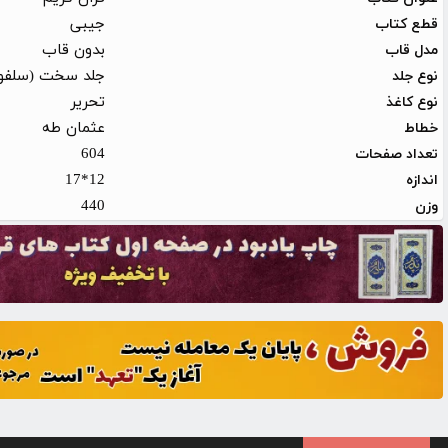
جیبی
قطع کتاب
بدون قاب
مدل قاب
جلد سخت (سلفو
نوع جلد
تحریر
نوع کاغذ
عثمان طه
خطاط
604
تعداد صفحات
12*17
اندازه
440
وزن