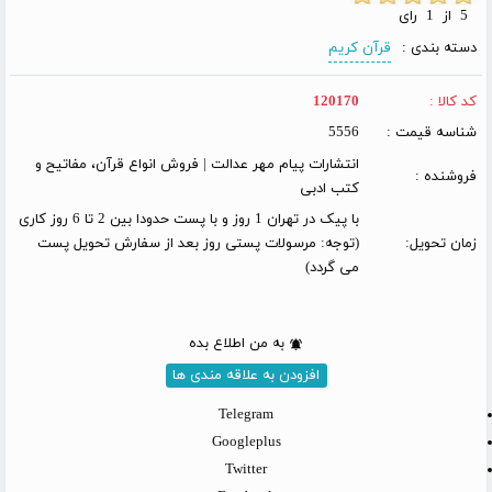
5 از 1 رای
دسته بندی :
قرآن کریم
کد کالا :
120170
شناسه قیمت :
5556
انتشارات پیام مهر عدالت | فروش انواع قرآن، مفاتیح و
فروشنده :
کتب ادبی
با پیک در تهران 1 روز و با پست حدودا بین 2 تا 6 روز کاری
زمان تحویل:
(توجه: مرسولات پستی روز بعد از سفارش تحویل پست
می گردد)
به من اطلاع بده
افزودن به علاقه مندی ها
Telegram
Googleplus
Twitter