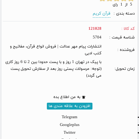
5 از 1 رای
دسته بندی :
قرآن کریم
کد کالا :
121028
شناسه قیمت :
5704
انتشارات پیام مهر عدالت | فروش انواع قرآن، مفاتیح و
فروشنده :
کتب ادبی
با پیک در تهران 1 روز و با پست حدودا بین 2 تا 6 روز کاری
زمان تحویل:
(توجه: مرسولات پستی روز بعد از سفارش تحویل پست
می گردد)
به من اطلاع بده
افزودن به علاقه مندی ها
Telegram
Googleplus
Twitter