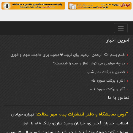
منو پایین
آخرین اخبار
ختم بسم الله الرحمن الرحیم برای ثروت❤️مجرب برای حاجات مهم و فوری
در چه مواردی می توان نماز واجب را شکست؟
فضایل و برکات نماز شب
آثار و برکات سوره طه
آثار و برکات سوره قلم
تماس با ما
آدرس نمایشگاه و دفتر انتشارات پيام مهر عدالت:
تهران، خیابان
انقلاب، خیابان فخررازی، خیابان وحید نظری، پلاک ۸۸، ط. اول
ساعات کاری: همه روزه شنبه تا چهارشنبه از ساعت ۹ صبح الی ۱۷ عصر و