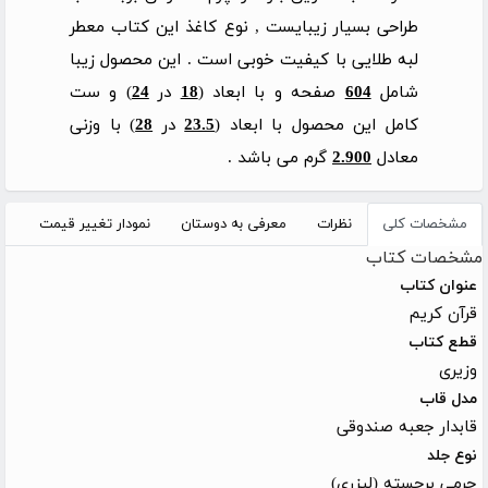
طراحی بسیار زیبایست , نوع کاغذ این کتاب معطر
لبه طلایی با کیفیت خوبی است . این محصول زیبا
شامل
604
صفحه و با ابعاد (
18
در
24
) و ست
کامل این محصول با ابعاد (
23.5
در
28
) با وزنی
معادل
2.900
گرم می باشد .
مشخصات کلی
نظرات
معرفی به دوستان
نمودار تغییر قیمت
مشخصات کتاب
عنوان کتاب
قرآن کریم
قطع کتاب
وزیری
مدل قاب
قابدار جعبه صندوقی
نوع جلد
چرمی برجسته (لیزری)