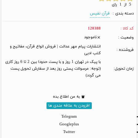
5 از 1 رای
دسته بندی :
قرآن نفیس
کد کالا :
120388
ناموجود
وضعیت :
انتشارات پیام مهر عدالت | فروش انواع قرآن، مفاتیح و
فروشنده :
کتب ادبی
با پیک در تهران 1 روز و با پست حدودا بین 2 تا 6 روز کاری
زمان تحویل:
(توجه: مرسولات پستی روز بعد از سفارش تحویل پست
می گردد)
به من اطلاع بده
افزودن به علاقه مندی ها
Telegram
Googleplus
Twitter