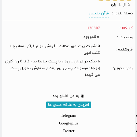
5 از 1 رای
دسته بندی :
قرآن نفیس
کد کالا :
120307
ناموجود
وضعیت :
انتشارات پیام مهر عدالت | فروش انواع قرآن، مفاتیح و
فروشنده :
کتب ادبی
با پیک در تهران 1 روز و با پست حدودا بین 2 تا 6 روز کاری
زمان تحویل:
(توجه: مرسولات پستی روز بعد از سفارش تحویل پست
می گردد)
به من اطلاع بده
افزودن به علاقه مندی ها
Telegram
Googleplus
Twitter