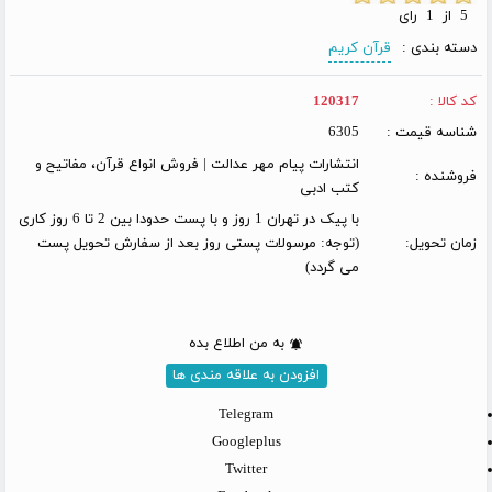
5 از 1 رای
دسته بندی :
قرآن کریم
کد کالا :
120317
شناسه قیمت :
6305
انتشارات پیام مهر عدالت | فروش انواع قرآن، مفاتیح و
فروشنده :
کتب ادبی
با پیک در تهران 1 روز و با پست حدودا بین 2 تا 6 روز کاری
زمان تحویل:
(توجه: مرسولات پستی روز بعد از سفارش تحویل پست
می گردد)
به من اطلاع بده
افزودن به علاقه مندی ها
Telegram
Googleplus
Twitter