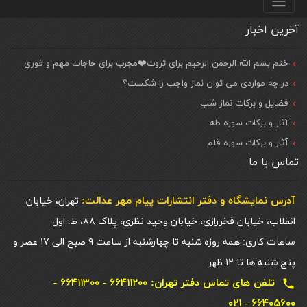
آخرین اخبار
ختم بسم الله الرحمن الرحیم برای ثروت❤️مجرب برای حاجات مهم و فوری
در چه مواردی می توان نماز واجب را شکست؟
فضایل و برکات نماز شب
آثار و برکات سوره طه
آثار و برکات سوره قلم
تماس با ما
آدرس نمایشگاه و دفتر انتشارات پيام مهر عدالت:
تهران، خیابان
انقلاب، خیابان فخررازی، خیابان وحید نظری، پلاک ۸۸، ط. اول
ساعات کاری: همه روزه شنبه تا چهارشنبه از ساعت ۹ صبح الی ۱۷ عصر و
پنج شنبه ها تا ۱۲ ظهر
تلفن های تماس دفتر تهران: ۶۶۴۱۱۲۰۰ - ۶۶۴۱۱۳۰۰ -
local_phone
۶۶۴۰۵۶۰۰ - ۰۲۱