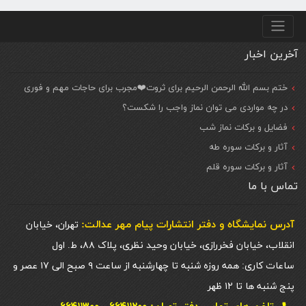
منو پایین
آخرین اخبار
ختم بسم الله الرحمن الرحیم برای ثروت❤️مجرب برای حاجات مهم و فوری
در چه مواردی می توان نماز واجب را شکست؟
فضایل و برکات نماز شب
آثار و برکات سوره طه
آثار و برکات سوره قلم
تماس با ما
آدرس نمایشگاه و دفتر انتشارات پيام مهر عدالت:
تهران، خیابان
انقلاب، خیابان فخررازی، خیابان وحید نظری، پلاک ۸۸، ط. اول
ساعات کاری: همه روزه شنبه تا چهارشنبه از ساعت ۹ صبح الی ۱۷ عصر و
پنج شنبه ها تا ۱۲ ظهر