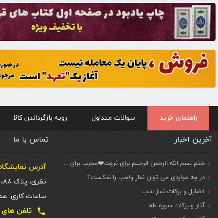
راهنمای خرید
سوالات متداول
رویه بازگرداندن کالا
آخرین اخبار
تماس با ما
ختم بسم الله الرحمن الرحیم برای ثروت❤️مجرب برای حاجات مهم و فوری
آدرس نمایشگاه 
در چه مواردی می توان نماز واجب را شکست؟
نظری، پلاک ۸۸، ط. اول
فضایل و برکات نماز شب
ساعات کاری: همه روزه شنبه تا
آثار و برکات سوره طه
تلفن های تماس دفتر تهر
local_phone