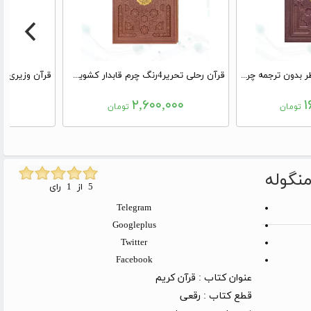
قرآن رحلی سلطانی معطر بدون ترجمه چرم جعبه دار برجسته نفیس
قرآن رحلی تحریر4رنگ چرم قابدار کشویی برشی با پلاک وسط
۰۰
۲,۶۰۰,۰۰۰
۱
تومان
تومان
منگوله
5 از 1 رای
Telegram
Googleplus
Twitter
Facebook
عنوان کتاب :
قرآن کریم
قطع کتاب :
رقعی