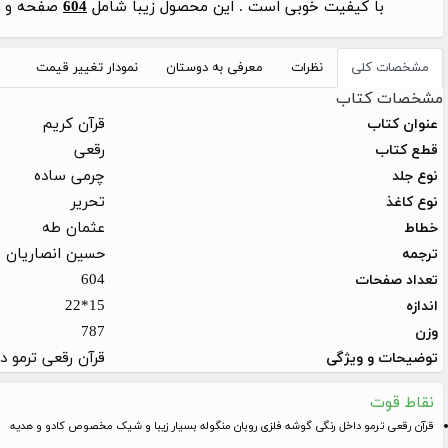
با کیفیت خوبی است . این محصول زیبا شامل
604
صفحه و با 
مشخصات کلی
نظرات
معرفی به دوستان
نمودار تغییر قیمت
مشخصات کتاب
قرآن کریم
عنوان کتاب
رقعی
قطع کتاب
چرمی ساده
نوع جلد
تحریر
نوع کاغذ
عثمان طه
خطاط
حسین انصاریان
ترجمه
604
تعداد صفحات
15*22
اندازه
787
وزن
قرآن رقعی ترمو 
توضیحات و ویژگی
نقاط قوت
قرآن رقعی ترمو داخل رنگی گوشه فلزی روبان منگوله بسیار زیبا و شیک مخصوص کادو و هدیه