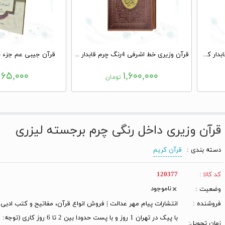
قرآن وزیری گلاسه چرم برجسته قابدار کشویی با پلاک وسط
قرآن وزیری خط اشرفی 4رنگ چرم قابدار کشویی با پلاک نفیس
قرآن جیبی عم جزء 
۶۵,۰۰۰
۱,۶۰۰,۰۰۰
تومان
ت
قرآن وزیری داخل رنگی چرم برجسته لیزری
دسته بندی :
قرآن کریم
کد کالا :
120377
ناموجود
وضعیت :
فروشنده :
انتشارات پیام مهر عدالت | فروش انواع قرآن، مفاتیح و کتب ادبی
با پیک در تهران 1 روز و با پست حدودا بین 2 تا 6 
زمان تحویل: