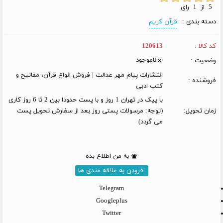
5 از 1 رای
دسته بندی :
قرآن کریم
کد کالا :
120613
ناموجود
وضعیت :
انتشارات پیام مهر عدالت | فروش انواع قرآن، مفاتیح و
فروشنده :
کتب ادبی
با پیک در تهران 1 روز و با پست حدودا بین 2 تا 6 روز کاری
زمان تحویل:
(توجه: مرسولات پستی روز بعد از سفارش تحویل پست
می گردد)
به من اطلاع بده
افزودن به علاقه مندی ها
Telegram
Googleplus
Twitter