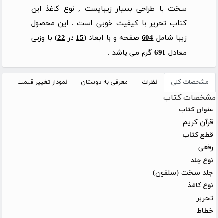
سخت با طراحی بسیار زیبایست , نوع کاغذ این
کتاب تحریر با کیفیت خوبی است . این محصول
زیبا شامل
604
صفحه و با ابعاد (
15
در
22
) با وزنی
معادل
691
گرم می باشد .
مشخصات کلی
نظرات
معرفی به دوستان
نمودار تغییر قیمت
مشخصات کتاب
عنوان کتاب
قرآن کریم
قطع کتاب
رقعی
نوع جلد
جلد سخت (سلفون)
نوع کاغذ
تحریر
خطاط