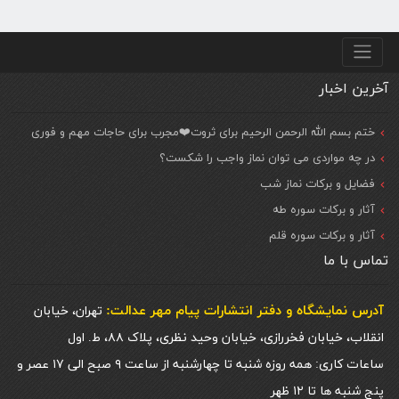
منو پایین
آخرین اخبار
ختم بسم الله الرحمن الرحیم برای ثروت❤️مجرب برای حاجات مهم و فوری
در چه مواردی می توان نماز واجب را شکست؟
فضایل و برکات نماز شب
آثار و برکات سوره طه
آثار و برکات سوره قلم
تماس با ما
آدرس نمایشگاه و دفتر انتشارات پيام مهر عدالت:
تهران، خیابان
انقلاب، خیابان فخررازی، خیابان وحید نظری، پلاک ۸۸، ط. اول
ساعات کاری: همه روزه شنبه تا چهارشنبه از ساعت ۹ صبح الی ۱۷ عصر و
پنج شنبه ها تا ۱۲ ظهر