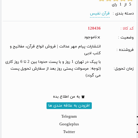
5 از 1 رای
دسته بندی :
قرآن نفیس
کد کالا :
120436
ناموجود
وضعیت :
انتشارات پیام مهر عدالت | فروش انواع قرآن، مفاتیح و
فروشنده :
کتب ادبی
با پیک در تهران 1 روز و با پست حدودا بین 2 تا 6 روز کاری
زمان تحویل:
(توجه: مرسولات پستی روز بعد از سفارش تحویل پست
می گردد)
به من اطلاع بده
افزودن به علاقه مندی ها
Telegram
Googleplus
Twitter