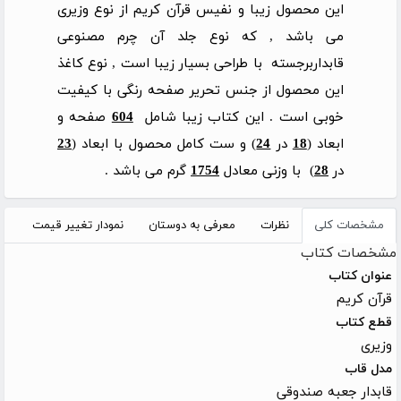
این محصول زیبا و نفیس قرآن کریم از نوع وزیری
می باشد , که نوع جلد آن چرم مصنوعی
قابداربرجسته با طراحی بسیار زیبا است , نوع کاغذ
این محصول از جنس تحریر صفحه رنگی با کیفیت
خوبی است . این کتاب زیبا شامل
604
صفحه و
ابعاد (
18
در
24
) و ست کامل محصول با ابعاد (
23
در
28
) با وزنی معادل
1754
گرم می باشد .
مشخصات کلی
نظرات
معرفی به دوستان
نمودار تغییر قیمت
مشخصات کتاب
عنوان کتاب
قرآن کریم
قطع کتاب
وزیری
مدل قاب
قابدار جعبه صندوقی