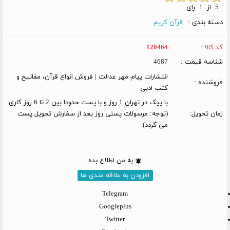
5 از 1 رای
دسته بندی :
قرآن کریم
کد کالا :
120464
شناسه قیمت :
4687
انتشارات پیام مهر عدالت | فروش انواع قرآن، مفاتیح و
فروشنده :
کتب ادبی
با پیک در تهران 1 روز و با پست حدودا بین 2 تا 6 روز کاری
زمان تحویل:
(توجه: مرسولات پستی روز بعد از سفارش تحویل پست
می گردد)
به من اطلاع بده
افزودن به علاقه مندی ها
Telegram
Googleplus
Twitter