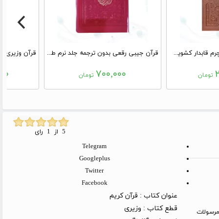
قرآن رحلی تحریر4رنگ چرم قابدار کشویی برشی با پلاک وسط
قرآن جیبی رقعی بدون ترجمه جلد نرم طلق دار بارکد دار
۰۰
۷۰۰,۰۰۰
تومان
تومان
5 از 1 رای
Telegram
Googleplus
Twitter
Facebook
عنوان کتاب :
قرآن کریم
قطع کتاب :
وزیری
روز کاری (توجه: مرسولات