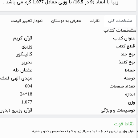
زیبا
با ابعاد (
9
در
16.5
) با وزنی معادل
1.077
گرم می باشد .
مشخصات کلی
نظرات
معرفی به دوستان
نمودار تغییر قیمت
مشخصات کتاب
قرآن کریم
عنوان کتاب
وزیری
قطع کتاب
گالینگور
نوع جلد
تحریر
نوع کاغذ
عثمان طه
خطاط
مهدی الهی قمشه
ترجمه
604
تعداد صفحات
18*24
اندازه
1.077
وزن
قرآن وزیری (بدو
توضیحات و ویژگی
نقاط قوت
قرآن وزیری (بدون قاب) سفید بسیاار زیبا و شیک مخصوص کادو و هدیه