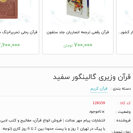
قرآن رحلی گلاسه چرم سفید قابدار کشویی پلاک فلزی طرح مس
قرآن رقعی ترجمه انصاریان جلد سلفون
۲,۶۰۰,۰۰۰
۷۰۰,۰۰۰
تومان
قرآن وزیری گالینگور سفید
دسته بندی :
قرآن کریم
کد کالا :
120359
ناموجود
وضعیت :
فروشنده :
انتشارات پیام مهر عدالت | فروش انواع قرآن، مفاتیح و کتب ادبی
با پیک در تهران 1 روز و با پست حدودا بین 2 تا 6 
زمان تحویل: