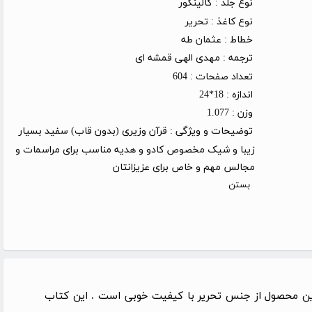
نوع جلد :
گالینگور
نوع کاغذ :
تحریر
خطاط :
عثمان طه
ترجمه :
مهدی الهی قمشه ای
تعداد صفحات :
604
اندازه :
18*24
وزن :
1.077
توضیحات و ویژگی :
قرآن وزیری (بدون قاب) سفید بسیار
زیبا و شیک مخصوص کادو و هدیه مناسب برای مراسمات و
مجالس مهم و خاص برای عزیزانتان
بستن
ذ این محصول از جنس تحریر با کیفیت خوبی است . این کتاب