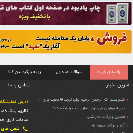
راهنمای خرید
سوالات متداول
رویه بازگرداندن کالا
آخرین اخبار
تماس با ما
ختم بسم الله الرحمن الرحیم برای ثروت❤️مجرب برای حاجات مهم و فوری
آدرس نمایشگاه 
در چه مواردی می توان نماز واجب را شکست؟
نظری، پلاک ۸۸، ط. اول
فضایل و برکات نماز شب
ساعات کاری: همه روزه شنبه تا
آثار و برکات سوره طه
تلفن های تماس دفتر تهر
local_phone