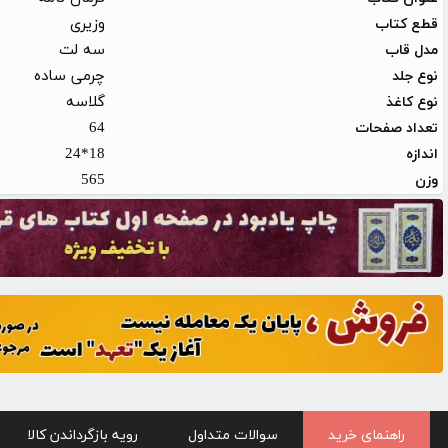
وزیری
قطع کتاب
سه لت
مدل قاب
چرمی ساده
نوع جلد
گلاسه
نوع کاغذ
64
تعداد صفحات
18*24
اندازه
565
وزن
راهنمای خرید
سوالات متداول
رویه بازگرداندن کالا