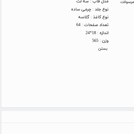
مدل قاب :
سه لت
روز کاری (توجه: مرسولات
نوع جلد :
چرمی ساده
نوع کاغذ :
گلاسه
تعداد صفحات :
64
اندازه :
18*24
وزن :
565
بستن