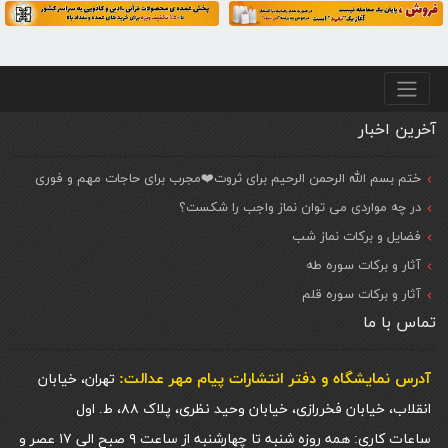
منو پایین
آخرین اخبار
ختم بسم الله الرحمن الرحیم برای ثروت❤️مجرب برای حاجات مهم و فوری
در چه مواردی می توان نماز واجب را شکست؟
فضایل و برکات نماز شب
آثار و برکات سوره طه
آثار و برکات سوره قلم
تماس با ما
آدرس نمایشگاه و دفتر انتشارات پيام مهر عدالت:
تهران، خیابان
انقلاب، خیابان فخررازی، خیابان وحید نظری، پلاک ۸۸، ط. اول
ساعات کاری: همه روزه شنبه تا چهارشنبه از ساعت ۹ صبح الی ۱۷ عصر و