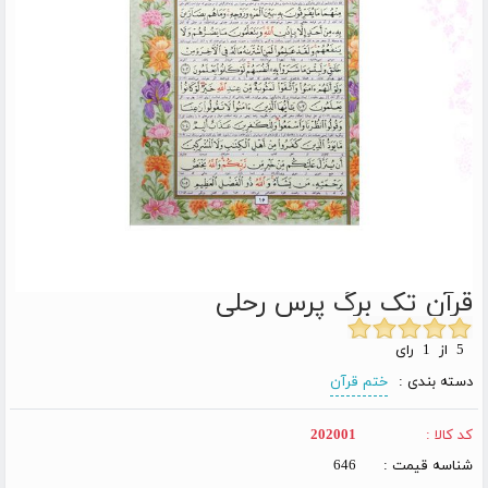
قرآن تک برگ پرس رحلی
5 از 1 رای
دسته بندی :
ختم قرآن
کد کالا :
202001
شناسه قیمت :
646